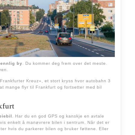
vennlig by
. Du kommer deg frem over det meste.
yen.
«Frankfurter Kreuz», et stort kryss hvor autobahn 3
t mange flyr til Frankfurt og fortsetter med bil
kfurt
eiebil
. Har du en god GPS og kanskje en avtale
svis enkelt å manøvrere bilen i sentrum. Når det er
er hvis du parkerer bilen og bruker føttene. Eller