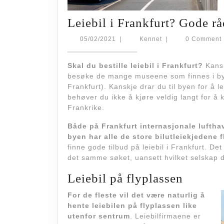
Leiebil i Frankfurt? Gode r
05/02/2021
Kennet
05/02/2021
|
Kennet
|
0 Comment
Skal du bestille leiebil i Frankfurt?
Kansk
besøke de mange museene som finnes i by
Frankfurt). Kanskje drar du til byen for å 
behøver du ikke å kjøre veldig langt for å
Frankrike.
Både på Frankfurt internasjonale luftha
byen har alle de store bilutleiekjedene f
finne gode tilbud på leiebil i Frankfurt. De
det samme søket, uansett hvilket selskap d
Leiebil på flyplassen
For de fleste vil det være naturlig å
hente leiebilen på flyplassen like
utenfor sentrum
. Leiebilfirmaene er