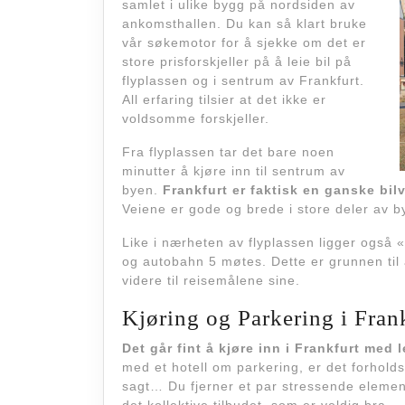
samlet i ulike bygg på nordsiden av
ankomsthallen. Du kan så klart bruke
vår søkemotor for å sjekke om det er
store prisforskjeller på å leie bil på
flyplassen og i sentrum av Frankfurt.
All erfaring tilsier at det ikke er
voldsomme forskjeller.
Fra flyplassen tar det bare noen
minutter å kjøre inn til sentrum av
byen.
Frankfurt er faktisk en ganske bil
Veiene er gode og brede i store deler av b
Like i nærheten av flyplassen ligger også 
og autobahn 5 møtes. Dette er grunnen til a
videre til reisemålene sine.
Kjøring og Parkering i Fran
Det går fint å kjøre inn i Frankfurt med l
med et hotell om parkering, er det forhold
sagt… Du fjerner et par stressende element