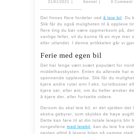
31/01/2021
Kennet
31/01/2021
|
Kennet
|
0 Comment
Det finnes flere fordeler ved
å leie bil
. Du k
Slik får du også muligheten til å oppleve tin
flere ting du bør være oppmerksom på, der
vanlige feller, vil du kunne få en mye mer 
eller utlandet. I denne artikkelen går vi gje
Ferie med egen bil
Det har lenge vært svært populært for nor
middelhavskysten. Enten du allerede har ege
spennende opplevelse. Slik får du mulighete
kjøre andre ruter enn f.eks. turistbusser el
kjøre sør, eller øst, om du heller ønsker det
å kjøre der, eller fortsette videre.
Dersom du skal leie bil, er det sjelden det 
ekstra gebyrer, som skyldes de høye avgift
Dette kan føre til at din totale leiepris bl
norgesferie
med leiebil
, kan du leie fra sta
nesten alltid å levere bilen på samme sted