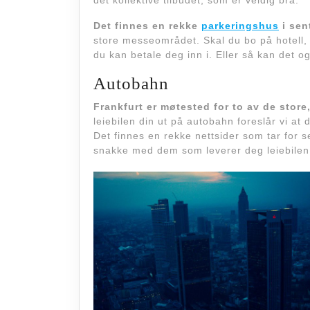
det kollektive tilbudet, som er veldig bra.
Det finnes en rekke
parkeringshus
i sen
store messeområdet. Skal du bo på hotell, 
du kan betale deg inn i. Eller så kan det 
Autobahn
Frankfurt er møtested for to av de stor
leiebilen din ut på autobahn foreslår vi at 
Det finnes en rekke nettsider som tar for se
snakke med dem som leverer deg leiebilen