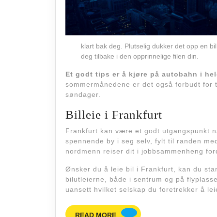
klart bak deg. Plutselig dukker det opp en bi
deg tilbake i den opprinnelige filen din.
Et godt tips er å kjøre på autobahn i he
sommermånedene er det også forbudt for t
søndager.
Billeie i Frankfurt
Frankfurt kan være et godt utgangspunkt nå
spennende by i seg selv, fylt til randen med 
nordmenn reiser dit i jobbsammenheng fordi
Ønsker du å leie bil i Frankfurt, kan du st
bilutleierne, både i sentrum og på flyplass
uansett hvilket selskap du foretrekker å lei
READ
READ MORE