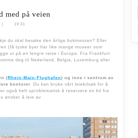
Leiebil
åd med på veien
i
|
19:31
Frankfurt?
Gode
je du skal besøke den årlige bokmessen? Eller
en (få tyske byer har like mange museer som
råd
legge ut på en lengre reise i Europa. Fra Frankfurt
med
 komme deg til Nederland, Belgia, Luxemburg eller
på
veien
vn (
Rhein-Main-Flughafen
) og inne i sentrum av
lere kontorer
. Du kan bruke vårt leiebilsøk for å
t er også helt uproblematisk å reservere en bil fra
u ønsker å leie av.