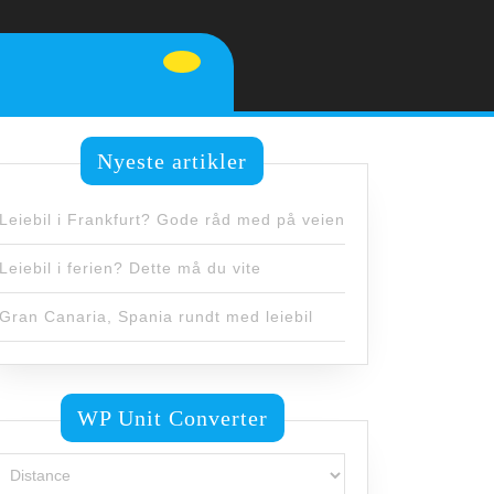
Nyeste artikler
Leiebil i Frankfurt? Gode råd med på veien
Leiebil i ferien? Dette må du vite
Gran Canaria, Spania rundt med leiebil
WP Unit Converter