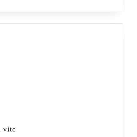
Leiebil
 vite