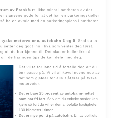
trum av Frankfurt
. Ikke minst i nærheten av det
er sjansene gode for at det har en parkeringskjeller
også ha en avtale med en parkeringsplass i nærheten.
e, tyske motorveiene, autobahn 3 og 5
. Skal du ta
du setter deg godt inn i hva som venter deg først.
g alt du bør kjenne til. Det skader heller ikke å
 om de har noen tips de kan dele med deg.
Det vil ta for lang tid å fortelle deg alt du
bør passe på. Vi vil allikevel nevne noe av
det som gjelder for alle sjåfører på tyske
motorveier:
Det er bare 25 prosent av autobahn-nettet
som har fri fart
. Selv om du enkelte steder kan
kjøre så fort du vil, er den anbefalte hastigheten
130 kilometer i timen.
Det er mye politi på autobahn
. En av politiets