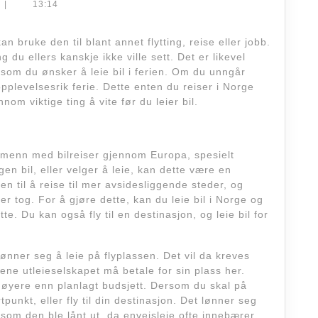
i
|
13:14
ferien?
Dette
an bruke den til blant annet flytting, reise eller jobb.
g du ellers kanskje ikke ville sett. Det er likevel
må
som du ønsker å leie bil i ferien. Om du unngår
du
opplevelsesrik ferie. Dette enten du reiser i Norge
nnom viktige ting å vite før du leier bil.
vite
dmenn med bilreiser gjennom Europa, spesielt
n bil, eller velger å leie, kan dette være en
n til å reise til mer avsidesliggende steder, og
ler tog. For å gjøre dette, kan du leie bil i Norge og
te. Du kan også fly til en destinasjon, og leie bil for
lønner seg å leie på flyplassen. Det vil da kreves
ene utleieselskapet må betale for sin plass her.
ir høyere enn planlagt budsjett. Dersom du skal på
rtpunkt, eller fly til din destinasjon. Det lønner seg
 som den ble lånt ut, da enveisleie ofte innebærer